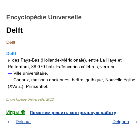
Encyclopédie Universelle
Delft
Delft
Delft
v.
des Pays-Bas (Hollande-Méridionale), entre La Haye et
Rotterdam; 88 070 hab. Faïenceries célèbres, verrerie.
—
Ville universitaire.
—
Canaux, maisons anciennes, beffroi gothique, Nouvelle église
(XVe s.), Prinsenhof.
Encyclopédie Universelle
.
2012
.
Игры ⚽
Поможем решить контрольную работу
Delcour
Delgado