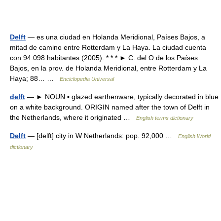
Delft
— es una ciudad en Holanda Meridional, Países Bajos, a
mitad de camino entre Rotterdam y La Haya. La ciudad cuenta
con 94.098 habitantes (2005). * * * ► C. del O de los Países
Bajos, en la prov. de Holanda Meridional, entre Rotterdam y La
Haya; 88… …
Enciclopedia Universal
delft
— ► NOUN ▪ glazed earthenware, typically decorated in blue
on a white background. ORIGIN named after the town of Delft in
the Netherlands, where it originated …
English terms dictionary
Delft
— [delft] city in W Netherlands: pop. 92,000 …
English World
dictionary