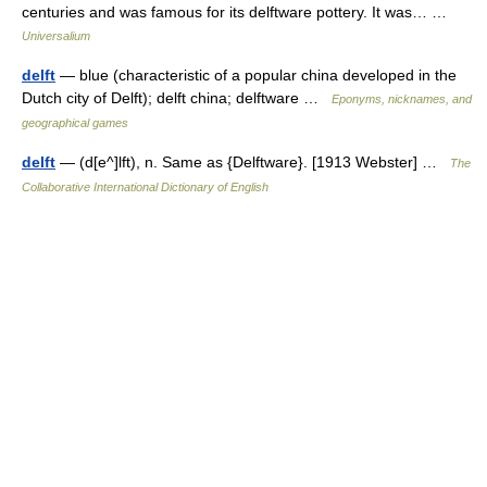
centuries and was famous for its delftware pottery. It was… …
Universalium
delft
— blue (characteristic of a popular china developed in the
Dutch city of Delft); delft china; delftware …
Eponyms, nicknames, and
geographical games
delft
— (d[e^]lft), n. Same as {Delftware}. [1913 Webster] …
The
Collaborative International Dictionary of English