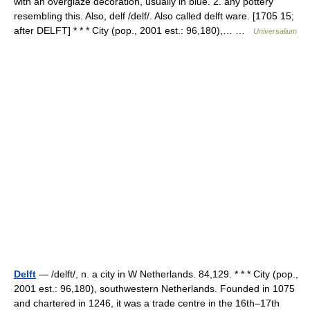
with an overglaze decoration, usually in blue. 2. any pottery
resembling this. Also, delf /delf/. Also called delft ware. [1705 15;
after DELFT] * * * City (pop., 2001 est.: 96,180),… …
Universalium
Delft
— /delft/, n. a city in W Netherlands. 84,129. * * * City (pop.,
2001 est.: 96,180), southwestern Netherlands. Founded in 1075
and chartered in 1246, it was a trade centre in the 16th–17th