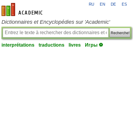
RU
EN
DE
ES
fr-academic.com
Dictionnaires et Encyclopédies sur 'Academic'
Recherche!
interprétations
traductions
livres
Игры ⚽