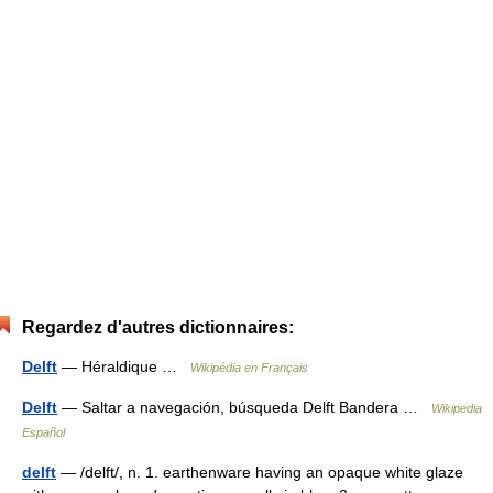
Regardez d'autres dictionnaires:
Delft
— Héraldique …
Wikipédia en Français
Delft
— Saltar a navegación, búsqueda Delft Bandera …
Wikipedia
Español
delft
— /delft/, n. 1. earthenware having an opaque white glaze